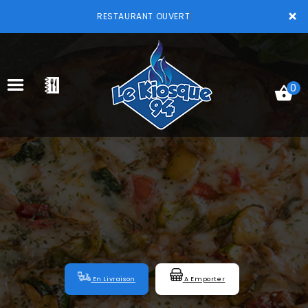
×
RESTAURANT OUVERT
0
ACCUEIL
LA CARTE
VOTRE COMPTE
NOTRE RESTAURANT
VOS AVIS
En Livraison
A Emporter
MENTIONS LÉGALES