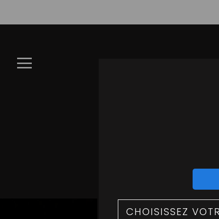
×
À
Emporter
LA CARTE
Allergènes
Charte
Qualité
C
C.G.V
Contact
Mentions
Légales
Mobile