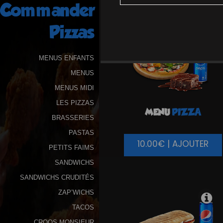
Commander
Programme
Pizzas
De
Fidélité
MENUS ENFANTS
Vos
MENUS
Avis
MENUS MIDI
Zones
LES PIZZAS
MENU
PIZZA
de
BRASSERIES
Livraison
PASTAS
10.00€ | AJOUTER
PETITS FAIMS
SANDWICHS
SANDWICHS CRUDITÉS
ZAP’WICHS
TACOS
CROQS MONSIEUR