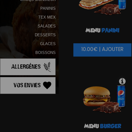
PANINIS
TEX MEX
SALADES
MENU
PANINI
DESSERTS
GLACES
10.00€ | AJOUTER
BOISSONS
Allergènes
Vos Envies
MENU
BURGER