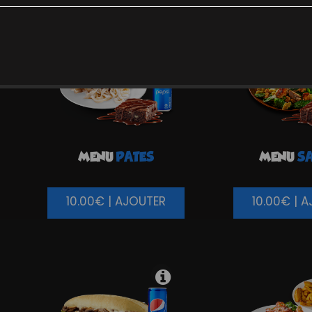
MENU
PATES
MENU
SA
10.00€ | AJOUTER
10.00€ | 