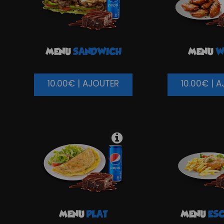
MENU
SANDWICH
MENU
W
10.00€ | AJOUTER
10.00€ | 
MENU
PLAT
MENU
ESC