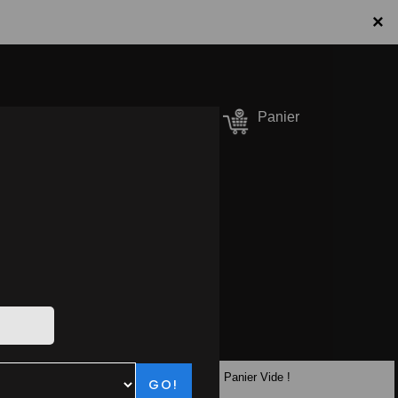
×
onnecter / S'inscrire
Panier
er Pizzas
90.10.10
Panier Vide !