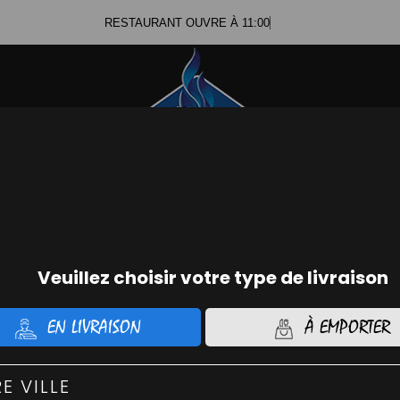
RESTAURANT OUVRE À 11:00
Se c
ommander Chicken
Command
01.56.74.21.48
01.45.
MENUS MIDI