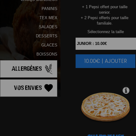
+ 1 Pepsi offert pour taille
PANINIS
senior.
+ 2 Pepsi offerts pour taille
TEX MEX
familiale.
SALADES
Sélectionnez la taille
DESSERTS
GLACES
BOISSONS
10.00€ | AJOUTER
|
Allergènes
Vos Envies