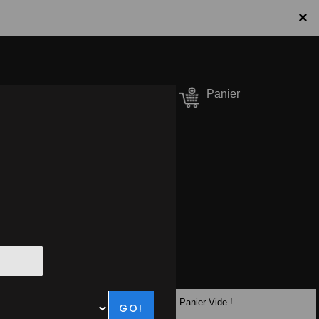
×
onnecter / S'inscrire
Panier
er Pizzas
90.10.10
Panier Vide !