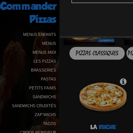
Commander
Programme
Pizzas
De
Fidélité
MENUS ENFANTS
Vos
MENUS
Avis
PIZZAS CLASSIQUES
PI
MENUS MIDI
Zones
LES PIZZAS
de
BRASSERIES
Livraison
PASTAS
PETITS FAIMS
SANDWICHS
SANDWICHS CRUDITÉS
ZAP’WICHS
TACOS
LA
RUCHE
CROQS MONSIEUR