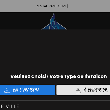
R
Se c
ommander Chicken
Command
01.56.74.21.48
01.45.
IZZAS CRÉMEUSES