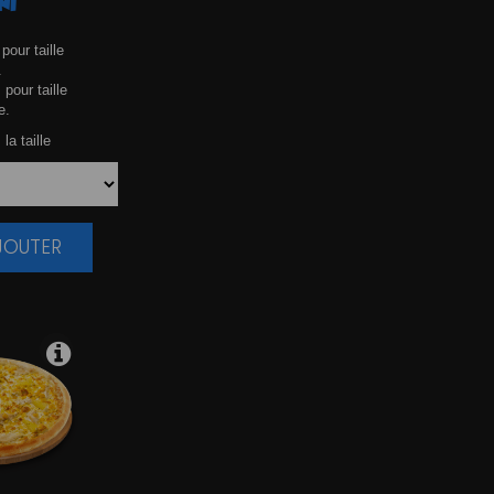
NI
pour taille
.
 pour taille
e.
la taille
AJOUTER
|