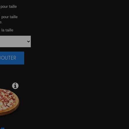
pour taille
.
 pour taille
e.
la taille
AJOUTER
|