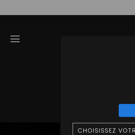
×
À
Emporter
LA CARTE
Allergènes
Charte
Qualité
C
C.G.V
Contact
Mentions
Légales
P
Mobile