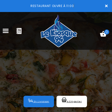
×
RESTAURANT OUVRE À 11:00
0
ACCUEIL
LA CARTE
VOTRE COMPTE
NOTRE RESTAURANT
VOS AVIS
En Livraison
A Emporter
MENTIONS LÉGALES