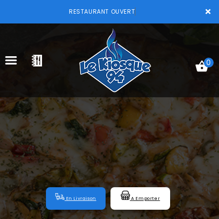
×
RESTAURANT OUVERT
0
ACCUEIL
LA CARTE
VOTRE COMPTE
NOTRE RESTAURANT
VOS AVIS
En Livraison
A Emporter
MENTIONS LÉGALES