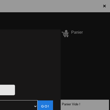
×
onnecter / S'inscrire
Panier
er Pizzas
90.10.10
Panier Vide !