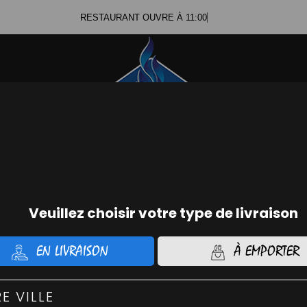
RESTAURANT OUVRE À 11:00
Se c
ommander Chicken
Command
01.56.74.21.48
01.45.
IZZAS CRÉMEUSES