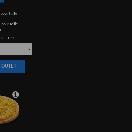
NI
pour taille
.
 pour taille
e.
la taille
AJOUTER
|