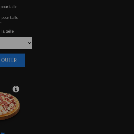
pour taille
.
 pour taille
e.
la taille
AJOUTER
|