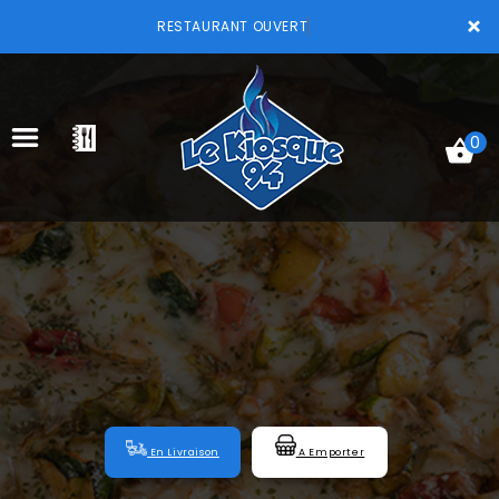
×
RESTAURANT OUVERT
0
ACCUEIL
LA CARTE
VOTRE COMPTE
NOTRE RESTAURANT
VOS AVIS
En Livraison
A Emporter
MENTIONS LÉGALES