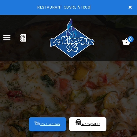
×
RESTAURANT OUVRE À 11:00
0
ACCUEIL
LA CARTE
VOTRE COMPTE
NOTRE RESTAURANT
VOS AVIS
En Livraison
A Emporter
MENTIONS LÉGALES