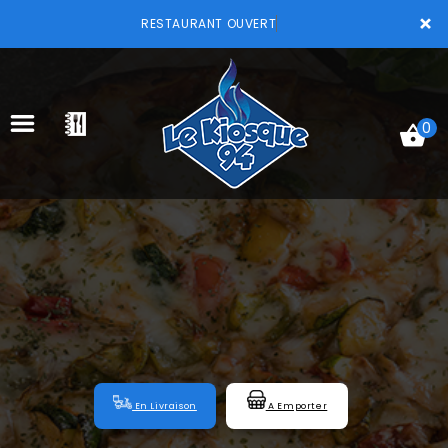
×
RESTAURANT OUVERT
0
ACCUEIL
LA CARTE
VOTRE COMPTE
NOTRE RESTAURANT
VOS AVIS
En Livraison
A Emporter
MENTIONS LÉGALES