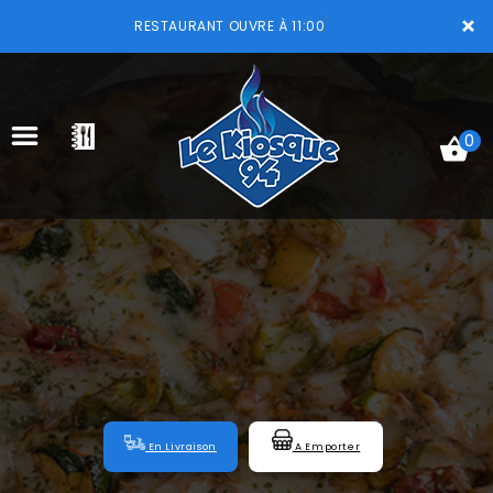
×
RESTAURANT OUVRE À 11:00
0
ACCUEIL
LA CARTE
VOTRE COMPTE
NOTRE RESTAURANT
VOS AVIS
En Livraison
A Emporter
MENTIONS LÉGALES