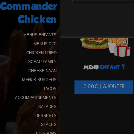
Commander
Programme
Chicken
De
Fidélité
MENUS ENFANTS
Vos
MENUS DFC
Avis
CHICKEN FRIED
Zones
SCEAU FAMILY
MENU
ENFANT 1
de
CHEESE NAAN
Livraison
MENUS BURGERS
6.00€ | AJOUTER
TACOS
ACCOMPAGNEMENTS
SALADES
DESSERTS
GLACES
BOISSONS